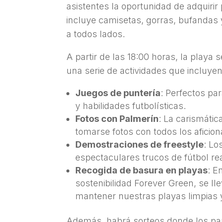
asistentes la oportunidad de adquirir 
incluye camisetas, gorras, bufandas y 
a todos lados.
A partir de las 18:00 horas, la playa 
una serie de actividades que incluyen
Juegos de puntería
: Perfectos pa
y habilidades futbolísticas.
Fotos con Palmerín
: La carismátic
tomarse fotos con todos los aficio
Demostraciones de freestyle
: Lo
espectaculares trucos de fútbol rea
Recogida de basura en playas
: E
sostenibilidad Forever Green, se ll
mantener nuestras playas limpias 
Además, habrá sorteos donde los par