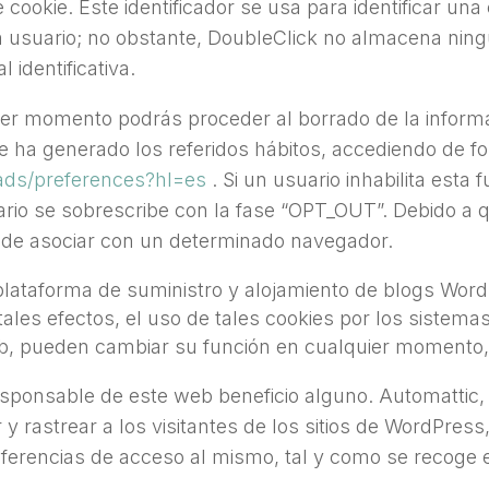
de cookie. Este identificador se usa para identificar un
usuario; no obstante, DoubleClick no almacena ningún
 identificativa.
er momento podrás proceder al borrado de la informa
ue ha generado los referidos hábitos, accediendo de fo
ads/preferences?hl=es
. Si un usuario inhabilita esta 
rio se sobrescribe con la fase “OPT_OUT”. Debido a q
puede asociar con un determinado navegador.
plataforma de suministro y alojamiento de blogs Wor
ales efectos, el uso de tales cookies por los sistema
eb, pueden cambiar su función en cualquier momento,
sponsable de este web beneficio alguno. Automattic, I
ar y rastrear a los visitantes de los sitios de WordPres
ferencias de acceso al mismo, tal y como se recoge e