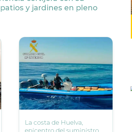
 patios y jardines en pleno
La costa de Huelva,
epicentro del suministro