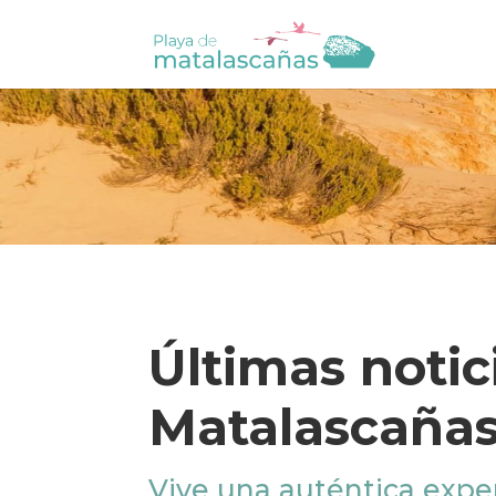
Últimas notic
Matalascaña
Vive una auténtica exper