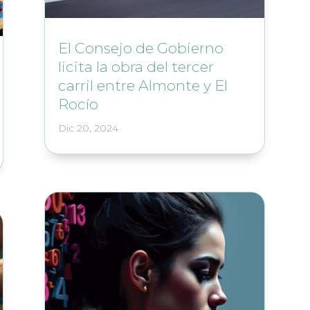
El Consejo de Gobierno
licita la obra del tercer
carril entre Almonte y El
Rocío
Dic 20, 2024