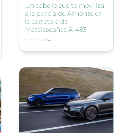
Un caballo suelto moviliza
a la policía de Almonte en
la carretera de
Matalascañas A-483
Dic 30, 2024