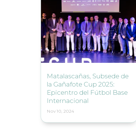
Matalascañas, Subsede de
la Gañafote Cup 2025:
Epicentro del Fútbol Base
Internacional
Nov 10, 2024