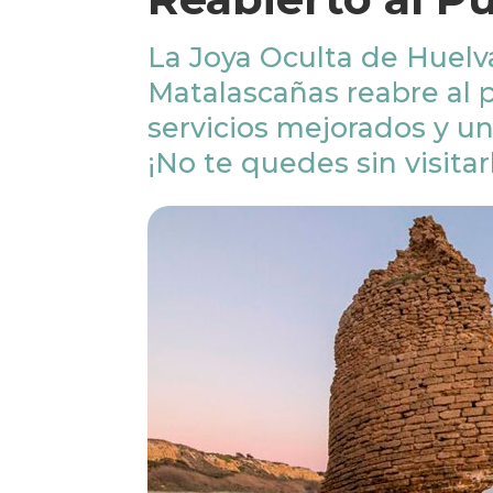
La Joya Oculta de Huelva
Matalascañas reabre al 
servicios mejorados y una
¡No te quedes sin visitar