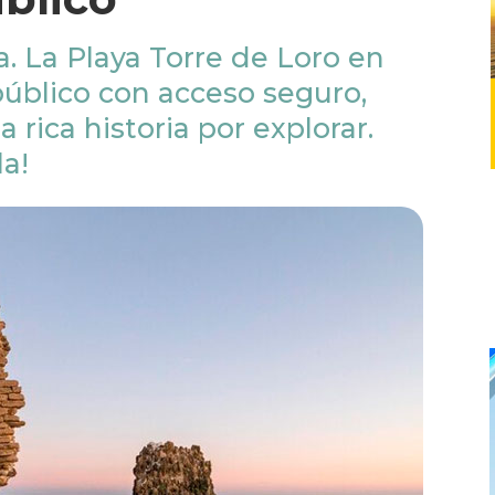
. La Playa Torre de Loro en
público con acceso seguro,
 rica historia por explorar.
la!