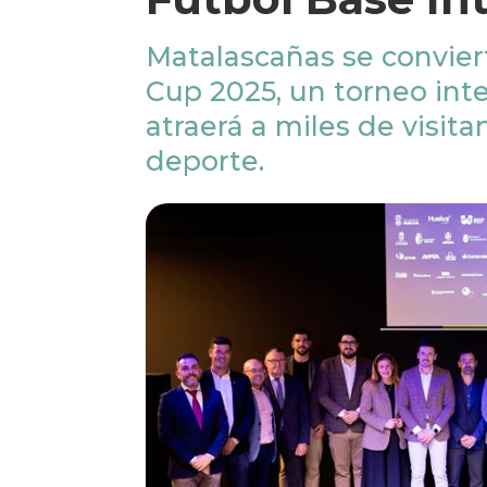
Matalascañas se convier
Cup 2025, un torneo int
atraerá a miles de visita
deporte.