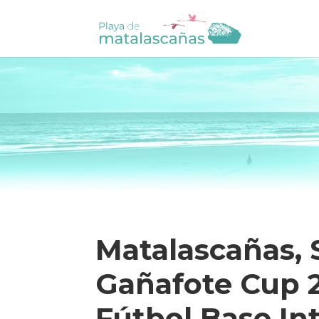
Matalascañas, 
Gañafote Cup 2
Fútbol Base In