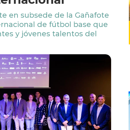
te en subsede de la Gañafote
ernacional de fútbol base que
ntes y jóvenes talentos del