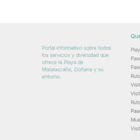
Qué
Portal informativo sobre todos
Pla
los servicios y diversidad que
Pas
ofrece la Playa de
Pas
Matalascaña, Doñana y su
Rut
entorno.
Vis
Visi
Rut
Pase
Muel
Vis