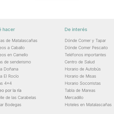
 hacer
De interés
yas de Matalascañas
Dónde Comer y Tapar
eos a Caballo
Dónde Comer Pescaito
eos en Camello
Teléfonos importantes
as de senderismo
Centro de Salud
ita Doñana
Horario de Autobús
ta El Rocío
Horario de Misas
as 4×4
Horario Socorristas
o por la ría
Tabla de Mareas
le de las Carabelas
Mercadillo
itar Bodegas
Hoteles en Matalascañas