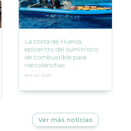
La costa de Huelva,
epicentro del suministro
de combustible para
narcolanchas
Ene 20, 2025
Ver más noticias